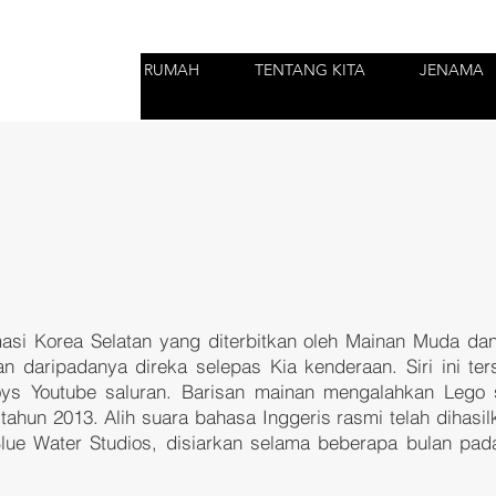
RUMAH
TENTANG KITA
JENAMA
imasi Korea Selatan yang diterbitkan oleh
Mainan Muda
da
n daripadanya direka selepas
Kia
kenderaan. Siri ini t
Toys
Youtube
saluran. Barisan mainan mengalahkan
Lego
s
tahun 2013. Alih suara bahasa Inggeris rasmi telah dihasi
ue Water Studios, disiarkan selama beberapa bulan pada 