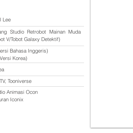
l Lee
ang Studio Retrobot Mainan Muda
bot V/Tobot Galaxy Detektif)
Versi Bahasa Inggeris)
(Versi Korea)
ea
 TV, Tooniverse
dio Animasi Ocon
uran Iconix